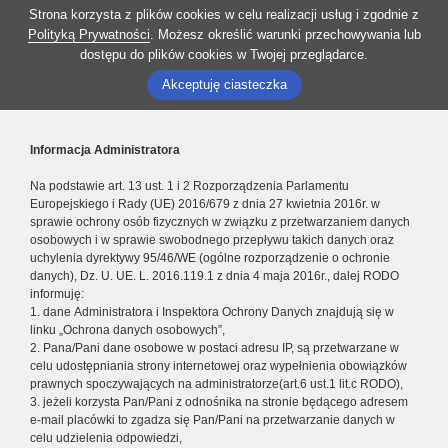
Strona korzysta z plików cookies w celu realizacji usług i zgodnie z
Polityką Prywatności
. Możesz określić warunki przechowywania lub
dostępu do plików cookies w Twojej przeglądarce.
Akceptuję ciasteczka
Informacja Administratora
Na podstawie art. 13 ust. 1 i 2 Rozporządzenia Parlamentu
Europejskiego i Rady (UE) 2016/679 z dnia 27 kwietnia 2016r. w
sprawie ochrony osób fizycznych w związku z przetwarzaniem danych
osobowych i w sprawie swobodnego przepływu takich danych oraz
uchylenia dyrektywy 95/46/WE (ogólne rozporządzenie o ochronie
danych), Dz. U. UE. L. 2016.119.1 z dnia 4 maja 2016r., dalej RODO
informuję:
1. dane Administratora i Inspektora Ochrony Danych znajdują się w
linku „Ochrona danych osobowych”,
2. Pana/Pani dane osobowe w postaci adresu IP, są przetwarzane w
celu udostępniania strony internetowej oraz wypełnienia obowiązków
prawnych spoczywających na administratorze(art.6 ust.1 lit.c RODO),
3. jeżeli korzysta Pan/Pani z odnośnika na stronie będącego adresem
e-mail placówki to zgadza się Pan/Pani na przetwarzanie danych w
celu udzielenia odpowiedzi,