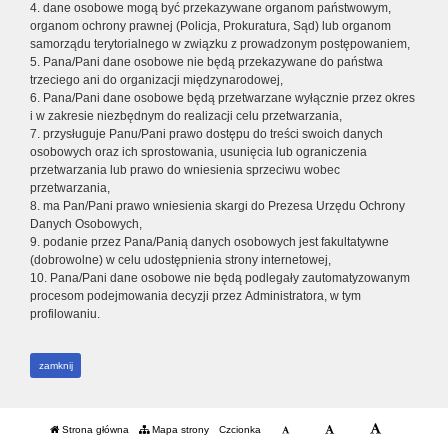
4. dane osobowe mogą być przekazywane organom państwowym,
organom ochrony prawnej (Policja, Prokuratura, Sąd) lub organom
samorządu terytorialnego w związku z prowadzonym postępowaniem,
5. Pana/Pani dane osobowe nie będą przekazywane do państwa
trzeciego ani do organizacji międzynarodowej,
6. Pana/Pani dane osobowe będą przetwarzane wyłącznie przez okres
i w zakresie niezbędnym do realizacji celu przetwarzania,
7. przysługuje Panu/Pani prawo dostępu do treści swoich danych
osobowych oraz ich sprostowania, usunięcia lub ograniczenia
przetwarzania lub prawo do wniesienia sprzeciwu wobec
przetwarzania,
8. ma Pan/Pani prawo wniesienia skargi do Prezesa Urzędu Ochrony
Danych Osobowych,
9. podanie przez Pana/Panią danych osobowych jest fakultatywne
(dobrowolne) w celu udostępnienia strony internetowej,
10. Pana/Pani dane osobowe nie będą podlegały zautomatyzowanym
procesom podejmowania decyzji przez Administratora, w tym
profilowaniu.
zamknij
Strona główna
Mapa strony
Czcionka