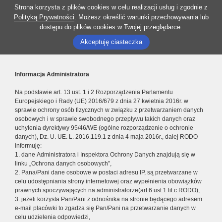
Strona korzysta z plików cookies w celu realizacji usług i zgodnie z
Polityką Prywatności
. Możesz określić warunki przechowywania lub
dostępu do plików cookies w Twojej przeglądarce.
Akceptuję ciasteczka
Informacja Administratora
Na podstawie art. 13 ust. 1 i 2 Rozporządzenia Parlamentu
Europejskiego i Rady (UE) 2016/679 z dnia 27 kwietnia 2016r. w
sprawie ochrony osób fizycznych w związku z przetwarzaniem danych
osobowych i w sprawie swobodnego przepływu takich danych oraz
uchylenia dyrektywy 95/46/WE (ogólne rozporządzenie o ochronie
danych), Dz. U. UE. L. 2016.119.1 z dnia 4 maja 2016r., dalej RODO
informuję:
1. dane Administratora i Inspektora Ochrony Danych znajdują się w
linku „Ochrona danych osobowych”,
2. Pana/Pani dane osobowe w postaci adresu IP, są przetwarzane w
celu udostępniania strony internetowej oraz wypełnienia obowiązków
prawnych spoczywających na administratorze(art.6 ust.1 lit.c RODO),
3. jeżeli korzysta Pan/Pani z odnośnika na stronie będącego adresem
e-mail placówki to zgadza się Pan/Pani na przetwarzanie danych w
celu udzielenia odpowiedzi,