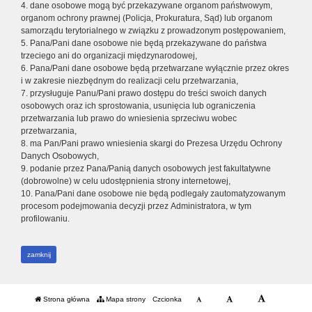
4. dane osobowe mogą być przekazywane organom państwowym,
organom ochrony prawnej (Policja, Prokuratura, Sąd) lub organom
samorządu terytorialnego w związku z prowadzonym postępowaniem,
5. Pana/Pani dane osobowe nie będą przekazywane do państwa
trzeciego ani do organizacji międzynarodowej,
6. Pana/Pani dane osobowe będą przetwarzane wyłącznie przez okres
i w zakresie niezbędnym do realizacji celu przetwarzania,
7. przysługuje Panu/Pani prawo dostępu do treści swoich danych
osobowych oraz ich sprostowania, usunięcia lub ograniczenia
przetwarzania lub prawo do wniesienia sprzeciwu wobec
przetwarzania,
8. ma Pan/Pani prawo wniesienia skargi do Prezesa Urzędu Ochrony
Danych Osobowych,
9. podanie przez Pana/Panią danych osobowych jest fakultatywne
(dobrowolne) w celu udostępnienia strony internetowej,
10. Pana/Pani dane osobowe nie będą podlegały zautomatyzowanym
procesom podejmowania decyzji przez Administratora, w tym
profilowaniu.
zamknij
Strona główna
Mapa strony
Czcionka