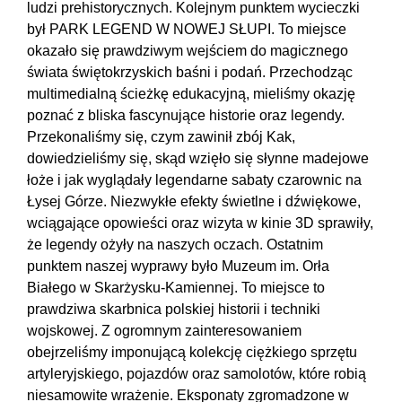
ludzi prehistorycznych. Kolejnym punktem wycieczki
był PARK LEGEND W NOWEJ SŁUPI. To miejsce
okazało się prawdziwym wejściem do magicznego
świata świętokrzyskich baśni i podań. Przechodząc
multimedialną ścieżkę edukacyjną, mieliśmy okazję
poznać z bliska fascynujące historie oraz legendy.
Przekonaliśmy się, czym zawinił zbój Kak,
dowiedzieliśmy się, skąd wzięło się słynne madejowe
łoże i jak wyglądały legendarne sabaty czarownic na
Łysej Górze. Niezwykłe efekty świetlne i dźwiękowe,
wciągające opowieści oraz wizyta w kinie 3D sprawiły,
że legendy ożyły na naszych oczach. Ostatnim
punktem naszej wyprawy było Muzeum im. Orła
Białego w Skarżysku-Kamiennej. To miejsce to
prawdziwa skarbnica polskiej historii i techniki
wojskowej. Z ogromnym zainteresowaniem
obejrzeliśmy imponującą kolekcję ciężkiego sprzętu
artyleryjskiego, pojazdów oraz samolotów, które robią
niesamowite wrażenie. Eksponaty zgromadzone w