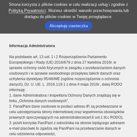
Strona korzysta z plików cookies w celu realizacji usług i zgodnie z
Polityką Prywatności
. Możesz określić warunki przechowywania lub
dostępu do plików cookies w Twojej przeglądarce.
Akceptuję ciasteczka
Informacja Administratora
Na podstawie art. 13 ust. 1 i 2 Rozporządzenia Parlamentu
Europejskiego i Rady (UE) 2016/679 z dnia 27 kwietnia 2016r. w
sprawie ochrony osób fizycznych w związku z przetwarzaniem danych
osobowych i w sprawie swobodnego przepływu takich danych oraz
uchylenia dyrektywy 95/46/WE (ogólne rozporządzenie o ochronie
danych), Dz. U. UE. L. 2016.119.1 z dnia 4 maja 2016r., dalej RODO
informuję:
1. dane Administratora i Inspektora Ochrony Danych znajdują się w
linku „Ochrona danych osobowych”,
2. Pana/Pani dane osobowe w postaci adresu IP, są przetwarzane w
celu udostępniania strony internetowej oraz wypełnienia obowiązków
prawnych spoczywających na administratorze(art.6 ust.1 lit.c RODO),
3. jeżeli korzysta Pan/Pani z odnośnika na stronie będącego adresem
e-mail placówki to zgadza się Pan/Pani na przetwarzanie danych w
celu udzielenia odpowiedzi,