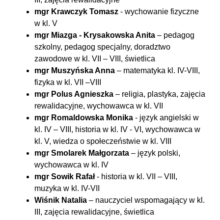
mgr Krawczyk Tomasz
- wychowanie fizyczne
w kl. V
mgr Miazga - Krysakowska Anita
– pedagog
szkolny, pedagog specjalny, doradztwo
zawodowe w kl. VII – VIII, świetlica
mgr Muszyńska Anna
– matematyka kl. IV-VIII,
fizyka w kl. VII –VIII
mgr Polus Agnieszka
– religia, plastyka, zajęcia
rewalidacyjne, wychowawca w kl. VII
mgr Romaldowska Monika
- język angielski w
kl. IV – VIII, historia w kl. IV - VI, wychowawca w
kl. V, wiedza o społeczeństwie w kl. VIII
mgr Smolarek Małgorzata
– język polski,
wychowawca w kl. IV
mgr Sowik Rafał
- historia w kl. VII – VIII,
muzyka w kl. IV-VII
Wiśnik Natalia
– nauczyciel wspomagający w kl.
III, zajęcia rewalidacyjne, świetlica