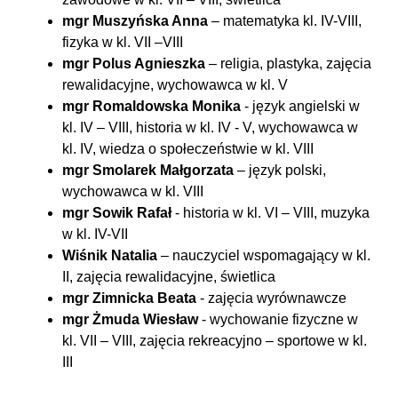
mgr Muszyńska Anna
– matematyka kl. IV-VIII,
fizyka w kl. VII –VIII
mgr Polus Agnieszka
– religia, plastyka, zajęcia
rewalidacyjne, wychowawca w kl. V
mgr Romaldowska Monika
- język angielski w
kl. IV – VIII, historia w kl. IV - V, wychowawca w
kl. IV, wiedza o społeczeństwie w kl. VIII
mgr Smolarek Małgorzata
– język polski,
wychowawca w kl. VIII
mgr Sowik Rafał
- historia w kl. VI – VIII, muzyka
w kl. IV-VII
Wiśnik Natalia
– nauczyciel wspomagający w kl.
II, zajęcia rewalidacyjne, świetlica
mgr Zimnicka Beata
- zajęcia wyrównawcze
mgr Żmuda Wiesław
- wychowanie fizyczne w
kl. VII – VIII, zajęcia rekreacyjno – sportowe w kl.
III