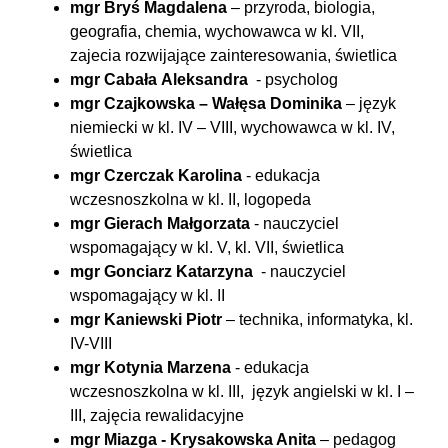
mgr Bryś Magdalena
– przyroda, biologia,
geografia, chemia, wychowawca w kl. VII,
zajecia rozwijające zainteresowania, świetlica
mgr
Cabała
Aleksandra
- psycholog
mgr Czajkowska – Wałęsa Dominika
– język
niemiecki w kl. IV – VIII, wychowawca w kl. IV,
świetlica
mgr Czerczak Karolina
- edukacja
wczesnoszkolna w kl. II, logopeda
mgr Gierach Małgorzata
- nauczyciel
wspomagający w kl. V, kl. VII, świetlica
mgr
Gonciarz
Katarzyna
- nauczyciel
wspomagający w kl. II
mgr Kaniewski Piotr
– technika, informatyka, kl.
IV-VIII
mgr Kotynia Marzena
- edukacja
wczesnoszkolna w kl. III, język angielski w kl. I –
III, zajęcia rewalidacyjne
mgr Miazga - Krysakowska Anita
– pedagog