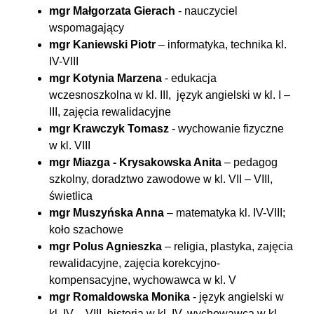
mgr Małgorzata Gierach
- nauczyciel
wspomagający
mgr Kaniewski Piotr
– informatyka, technika kl.
IV-VIII
mgr Kotynia Marzena
- edukacja
wczesnoszkolna w kl. III, język angielski w kl. I –
III, zajęcia rewalidacyjne
mgr Krawczyk Tomasz
- wychowanie fizyczne
w kl. VIII
mgr Miazga - Krysakowska Anita
– pedagog
szkolny, doradztwo zawodowe w kl. VII – VIII,
świetlica
mgr Muszyńska Anna
– matematyka kl. IV-VIII;
koło szachowe
mgr Polus Agnieszka
– religia, plastyka, zajęcia
rewalidacyjne, zajęcia korekcyjno-
kompensacyjne, wychowawca w kl. V
mgr Romaldowska Monika
- język angielski w
kl. IV – VIII, historia w kl. IV, wychowawca w kl.