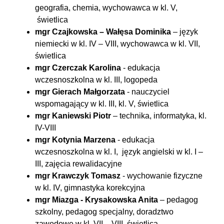
geografia, chemia, wychowawca w kl. V,
świetlica
mgr Czajkowska – Wałęsa Dominika
– język
niemiecki w kl. IV – VIII, wychowawca w kl. VII,
świetlica
mgr Czerczak Karolina
- edukacja
wczesnoszkolna w kl. III, logopeda
mgr Gierach Małgorzata
- nauczyciel
wspomagający w kl. III, kl. V, świetlica
mgr Kaniewski Piotr
– technika, informatyka, kl.
IV-VIII
mgr Kotynia Marzena
- edukacja
wczesnoszkolna w kl. I, język angielski w kl. I –
III, zajęcia rewalidacyjne
mgr Krawczyk Tomasz
- wychowanie fizyczne
w kl. IV, gimnastyka korekcyjna
mgr Miazga - Krysakowska Anita
– pedagog
szkolny, pedagog specjalny, doradztwo
zawodowe w kl. VII – VIII, świetlica