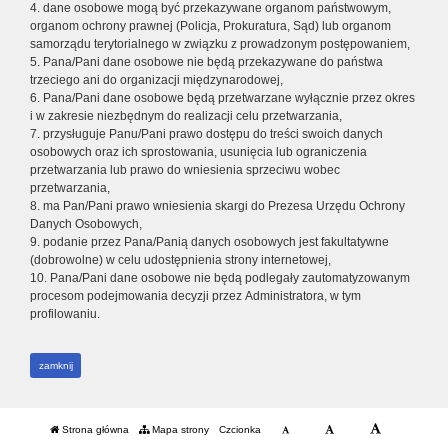
4. dane osobowe mogą być przekazywane organom państwowym,
organom ochrony prawnej (Policja, Prokuratura, Sąd) lub organom
samorządu terytorialnego w związku z prowadzonym postępowaniem,
5. Pana/Pani dane osobowe nie będą przekazywane do państwa
trzeciego ani do organizacji międzynarodowej,
6. Pana/Pani dane osobowe będą przetwarzane wyłącznie przez okres
i w zakresie niezbędnym do realizacji celu przetwarzania,
7. przysługuje Panu/Pani prawo dostępu do treści swoich danych
osobowych oraz ich sprostowania, usunięcia lub ograniczenia
przetwarzania lub prawo do wniesienia sprzeciwu wobec
przetwarzania,
8. ma Pan/Pani prawo wniesienia skargi do Prezesa Urzędu Ochrony
Danych Osobowych,
9. podanie przez Pana/Panią danych osobowych jest fakultatywne
(dobrowolne) w celu udostępnienia strony internetowej,
10. Pana/Pani dane osobowe nie będą podlegały zautomatyzowanym
procesom podejmowania decyzji przez Administratora, w tym
profilowaniu.
zamknij
Strona główna
Mapa strony
Czcionka