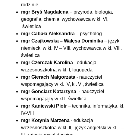
rodzinie,
mgr Bryś Magdalena
– przyroda, biologia,
geografia, chemia, wychowawca w kl. VI,
świetlica
mgr
Cabała
Aleksandra
- psycholog
mgr Czajkowska – Wałęsa Dominika
– język
niemiecki w kl. IV – VIII, wychowawca w kl. VIII,
świetlica
mgr Czerczak Karolina
- edukacja
wczesnoszkolna w kl. I, logopeda
mgr Gierach Małgorzata
- nauczyciel
wspomagający w kl. IV, kl. VI, świetlica
mgr
Gonciarz
Katarzyna
- nauczyciel
wspomagający w kl I, świetlica
mgr Kaniewski Piotr
– technika, informatyka, kl.
IV-VIII
mgr Kotynia Marzena
- edukacja
wczesnoszkolna w kl. II, język angielski w kl. I –
III, zajęcia rewalidacyjne