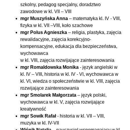
szkolny, pedagog specjalny, doradztwo
zawodowe w kl. VII – VIII
mgr Muszyńska Anna
– matematyka kl. IV - VIII,
fizyka w kl. VII –VIII, koło szachowe
mgr Polus Agnieszka
– religia, plastyka, zajęcia
rewalidacyjne, zajęcia korekcyjno-
kompensacyjne, edukacja dla bezpieczeństwa,
wychowawca
w kl. VIII, zajęcia rozwijające zainteresowania
mgr Romaldowska Monika
- język angielski w
kl. IV – VIII, historia w kl. IV - VI, wychowawca w
kl. VI, wiedza o społeczeństwie w kl. VIII, zajęcia
rozwijające zainteresowania
mgr Smolarek Małgorzata
– język polski,
wychowawca w kl. V, zajęcia rozwijające
kreatywność
mgr Sowik Rafał
- historia w kl. VII – VIII,
muzyka w kl. IV-VII
Wiśnik Natalia
– nauczyciel wspomagający w kl.