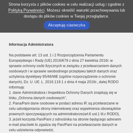
Strona korzysta z plików cookies w celu realizacji usług i zgodnie z
Polityką Prywatności
. Możesz określić warunki przechowywania lub
dostępu do plików cookies w Twojej przeglądarce.
Akceptuję ciasteczka
Informacja Administratora
Na podstawie art. 13 ust. 1 i 2 Rozporządzenia Parlamentu
Europejskiego i Rady (UE) 2016/679 z dnia 27 kwietnia 2016r. w
sprawie ochrony osób fizycznych w związku z przetwarzaniem danych
osobowych i w sprawie swobodnego przepływu takich danych oraz
uchylenia dyrektywy 95/46/WE (ogólne rozporządzenie o ochronie
danych), Dz. U. UE. L. 2016.119.1 z dnia 4 maja 2016r., dalej RODO
informuję:
1. dane Administratora i Inspektora Ochrony Danych znajdują się w
linku „Ochrona danych osobowych”,
2. Pana/Pani dane osobowe w postaci adresu IP, są przetwarzane w
celu udostępniania strony internetowej oraz wypełnienia obowiązków
prawnych spoczywających na administratorze(art.6 ust.1 lit.c RODO),
3. jeżeli korzysta Pan/Pani z odnośnika na stronie będącego adresem
e-mail placówki to zgadza się Pan/Pani na przetwarzanie danych w
celu udzielenia odpowiedzi,