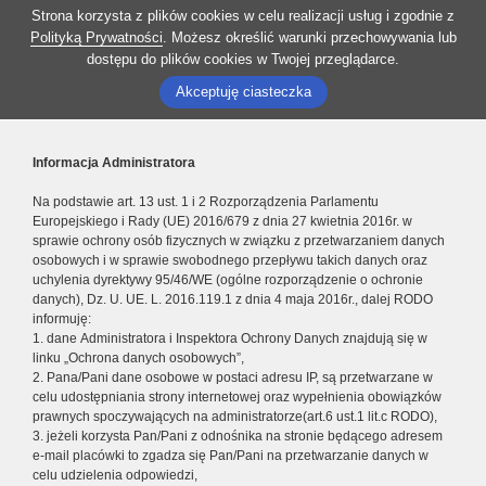
Strona korzysta z plików cookies w celu realizacji usług i zgodnie z
Polityką Prywatności
. Możesz określić warunki przechowywania lub
dostępu do plików cookies w Twojej przeglądarce.
Akceptuję ciasteczka
Informacja Administratora
Na podstawie art. 13 ust. 1 i 2 Rozporządzenia Parlamentu
Europejskiego i Rady (UE) 2016/679 z dnia 27 kwietnia 2016r. w
sprawie ochrony osób fizycznych w związku z przetwarzaniem danych
osobowych i w sprawie swobodnego przepływu takich danych oraz
uchylenia dyrektywy 95/46/WE (ogólne rozporządzenie o ochronie
danych), Dz. U. UE. L. 2016.119.1 z dnia 4 maja 2016r., dalej RODO
informuję:
1. dane Administratora i Inspektora Ochrony Danych znajdują się w
linku „Ochrona danych osobowych”,
2. Pana/Pani dane osobowe w postaci adresu IP, są przetwarzane w
celu udostępniania strony internetowej oraz wypełnienia obowiązków
prawnych spoczywających na administratorze(art.6 ust.1 lit.c RODO),
3. jeżeli korzysta Pan/Pani z odnośnika na stronie będącego adresem
e-mail placówki to zgadza się Pan/Pani na przetwarzanie danych w
celu udzielenia odpowiedzi,