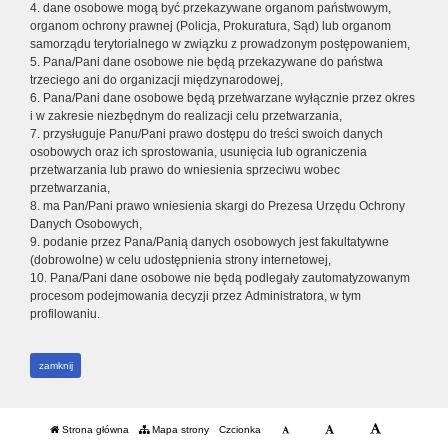
4. dane osobowe mogą być przekazywane organom państwowym,
organom ochrony prawnej (Policja, Prokuratura, Sąd) lub organom
samorządu terytorialnego w związku z prowadzonym postępowaniem,
5. Pana/Pani dane osobowe nie będą przekazywane do państwa
trzeciego ani do organizacji międzynarodowej,
6. Pana/Pani dane osobowe będą przetwarzane wyłącznie przez okres
i w zakresie niezbędnym do realizacji celu przetwarzania,
7. przysługuje Panu/Pani prawo dostępu do treści swoich danych
osobowych oraz ich sprostowania, usunięcia lub ograniczenia
przetwarzania lub prawo do wniesienia sprzeciwu wobec
przetwarzania,
8. ma Pan/Pani prawo wniesienia skargi do Prezesa Urzędu Ochrony
Danych Osobowych,
9. podanie przez Pana/Panią danych osobowych jest fakultatywne
(dobrowolne) w celu udostępnienia strony internetowej,
10. Pana/Pani dane osobowe nie będą podlegały zautomatyzowanym
procesom podejmowania decyzji przez Administratora, w tym
profilowaniu.
zamknij
Strona główna
Mapa strony
Czcionka