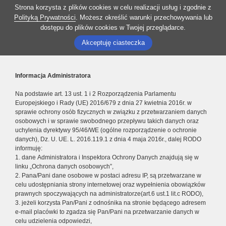
Strona korzysta z plików cookies w celu realizacji usług i zgodnie z
Polityką Prywatności
. Możesz określić warunki przechowywania lub
dostępu do plików cookies w Twojej przeglądarce.
Akceptuję ciasteczka
Informacja Administratora
Na podstawie art. 13 ust. 1 i 2 Rozporządzenia Parlamentu
Europejskiego i Rady (UE) 2016/679 z dnia 27 kwietnia 2016r. w
sprawie ochrony osób fizycznych w związku z przetwarzaniem danych
osobowych i w sprawie swobodnego przepływu takich danych oraz
uchylenia dyrektywy 95/46/WE (ogólne rozporządzenie o ochronie
danych), Dz. U. UE. L. 2016.119.1 z dnia 4 maja 2016r., dalej RODO
informuję:
1. dane Administratora i Inspektora Ochrony Danych znajdują się w
linku „Ochrona danych osobowych”,
2. Pana/Pani dane osobowe w postaci adresu IP, są przetwarzane w
celu udostępniania strony internetowej oraz wypełnienia obowiązków
prawnych spoczywających na administratorze(art.6 ust.1 lit.c RODO),
3. jeżeli korzysta Pan/Pani z odnośnika na stronie będącego adresem
e-mail placówki to zgadza się Pan/Pani na przetwarzanie danych w
celu udzielenia odpowiedzi,