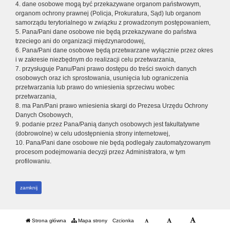
4. dane osobowe mogą być przekazywane organom państwowym,
organom ochrony prawnej (Policja, Prokuratura, Sąd) lub organom
samorządu terytorialnego w związku z prowadzonym postępowaniem,
5. Pana/Pani dane osobowe nie będą przekazywane do państwa
trzeciego ani do organizacji międzynarodowej,
6. Pana/Pani dane osobowe będą przetwarzane wyłącznie przez okres
i w zakresie niezbędnym do realizacji celu przetwarzania,
7. przysługuje Panu/Pani prawo dostępu do treści swoich danych
osobowych oraz ich sprostowania, usunięcia lub ograniczenia
przetwarzania lub prawo do wniesienia sprzeciwu wobec
przetwarzania,
8. ma Pan/Pani prawo wniesienia skargi do Prezesa Urzędu Ochrony
Danych Osobowych,
9. podanie przez Pana/Panią danych osobowych jest fakultatywne
(dobrowolne) w celu udostępnienia strony internetowej,
10. Pana/Pani dane osobowe nie będą podlegały zautomatyzowanym
procesom podejmowania decyzji przez Administratora, w tym
profilowaniu.
zamknij
Strona główna
Mapa strony
Czcionka