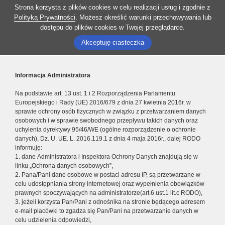
Strona korzysta z plików cookies w celu realizacji usług i zgodnie z
Polityką Prywatności
. Możesz określić warunki przechowywania lub
dostępu do plików cookies w Twojej przeglądarce.
Akceptuję ciasteczka
Informacja Administratora
Na podstawie art. 13 ust. 1 i 2 Rozporządzenia Parlamentu
Europejskiego i Rady (UE) 2016/679 z dnia 27 kwietnia 2016r. w
sprawie ochrony osób fizycznych w związku z przetwarzaniem danych
osobowych i w sprawie swobodnego przepływu takich danych oraz
uchylenia dyrektywy 95/46/WE (ogólne rozporządzenie o ochronie
danych), Dz. U. UE. L. 2016.119.1 z dnia 4 maja 2016r., dalej RODO
informuję:
1. dane Administratora i Inspektora Ochrony Danych znajdują się w
linku „Ochrona danych osobowych”,
2. Pana/Pani dane osobowe w postaci adresu IP, są przetwarzane w
celu udostępniania strony internetowej oraz wypełnienia obowiązków
prawnych spoczywających na administratorze(art.6 ust.1 lit.c RODO),
3. jeżeli korzysta Pan/Pani z odnośnika na stronie będącego adresem
e-mail placówki to zgadza się Pan/Pani na przetwarzanie danych w
celu udzielenia odpowiedzi,