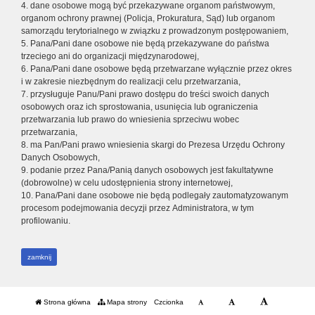
4. dane osobowe mogą być przekazywane organom państwowym,
organom ochrony prawnej (Policja, Prokuratura, Sąd) lub organom
samorządu terytorialnego w związku z prowadzonym postępowaniem,
5. Pana/Pani dane osobowe nie będą przekazywane do państwa
trzeciego ani do organizacji międzynarodowej,
6. Pana/Pani dane osobowe będą przetwarzane wyłącznie przez okres
i w zakresie niezbędnym do realizacji celu przetwarzania,
7. przysługuje Panu/Pani prawo dostępu do treści swoich danych
osobowych oraz ich sprostowania, usunięcia lub ograniczenia
przetwarzania lub prawo do wniesienia sprzeciwu wobec
przetwarzania,
8. ma Pan/Pani prawo wniesienia skargi do Prezesa Urzędu Ochrony
Danych Osobowych,
9. podanie przez Pana/Panią danych osobowych jest fakultatywne
(dobrowolne) w celu udostępnienia strony internetowej,
10. Pana/Pani dane osobowe nie będą podlegały zautomatyzowanym
procesom podejmowania decyzji przez Administratora, w tym
profilowaniu.
zamknij
Strona główna
Mapa strony
Czcionka