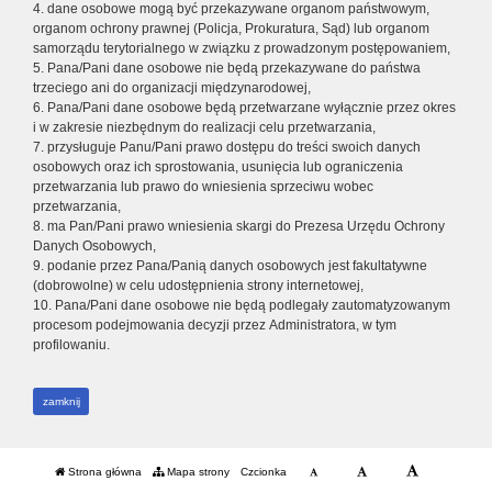
4. dane osobowe mogą być przekazywane organom państwowym,
organom ochrony prawnej (Policja, Prokuratura, Sąd) lub organom
samorządu terytorialnego w związku z prowadzonym postępowaniem,
5. Pana/Pani dane osobowe nie będą przekazywane do państwa
trzeciego ani do organizacji międzynarodowej,
6. Pana/Pani dane osobowe będą przetwarzane wyłącznie przez okres
i w zakresie niezbędnym do realizacji celu przetwarzania,
7. przysługuje Panu/Pani prawo dostępu do treści swoich danych
osobowych oraz ich sprostowania, usunięcia lub ograniczenia
przetwarzania lub prawo do wniesienia sprzeciwu wobec
przetwarzania,
8. ma Pan/Pani prawo wniesienia skargi do Prezesa Urzędu Ochrony
Danych Osobowych,
9. podanie przez Pana/Panią danych osobowych jest fakultatywne
(dobrowolne) w celu udostępnienia strony internetowej,
10. Pana/Pani dane osobowe nie będą podlegały zautomatyzowanym
procesom podejmowania decyzji przez Administratora, w tym
profilowaniu.
zamknij
Strona główna
Mapa strony
Czcionka