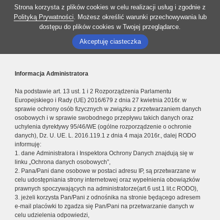
Strona korzysta z plików cookies w celu realizacji usług i zgodnie z
Polityką Prywatności
. Możesz określić warunki przechowywania lub
dostępu do plików cookies w Twojej przeglądarce.
Akceptuję ciasteczka
Informacja Administratora
Na podstawie art. 13 ust. 1 i 2 Rozporządzenia Parlamentu
Europejskiego i Rady (UE) 2016/679 z dnia 27 kwietnia 2016r. w
sprawie ochrony osób fizycznych w związku z przetwarzaniem danych
osobowych i w sprawie swobodnego przepływu takich danych oraz
uchylenia dyrektywy 95/46/WE (ogólne rozporządzenie o ochronie
danych), Dz. U. UE. L. 2016.119.1 z dnia 4 maja 2016r., dalej RODO
informuję:
1. dane Administratora i Inspektora Ochrony Danych znajdują się w
linku „Ochrona danych osobowych”,
2. Pana/Pani dane osobowe w postaci adresu IP, są przetwarzane w
celu udostępniania strony internetowej oraz wypełnienia obowiązków
prawnych spoczywających na administratorze(art.6 ust.1 lit.c RODO),
3. jeżeli korzysta Pan/Pani z odnośnika na stronie będącego adresem
e-mail placówki to zgadza się Pan/Pani na przetwarzanie danych w
celu udzielenia odpowiedzi,