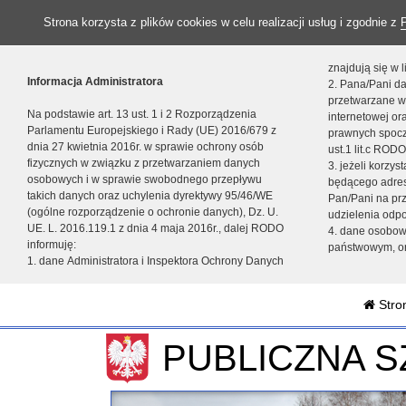
Strona korzysta z plików cookies w celu realizacji usług i zgodnie z
znajdują się w
Informacja Administratora
2. Pana/Pani da
przetwarzane w
Na podstawie art. 13 ust. 1 i 2 Rozporządzenia
internetowej o
Parlamentu Europejskiego i Rady (UE) 2016/679 z
prawnych spocz
dnia 27 kwietnia 2016r. w sprawie ochrony osób
ust.1 lit.c RODO
fizycznych w związku z przetwarzaniem danych
3. jeżeli korzy
osobowych i w sprawie swobodnego przepływu
będącego adres
takich danych oraz uchylenia dyrektywy 95/46/WE
Pan/Pani na pr
(ogólne rozporządzenie o ochronie danych), Dz. U.
udzielenia odp
UE. L. 2016.119.1 z dnia 4 maja 2016r., dalej RODO
4. dane osobo
informuję:
państwowym, or
1. dane Administratora i Inspektora Ochrony Danych
Stro
PUBLICZNA 