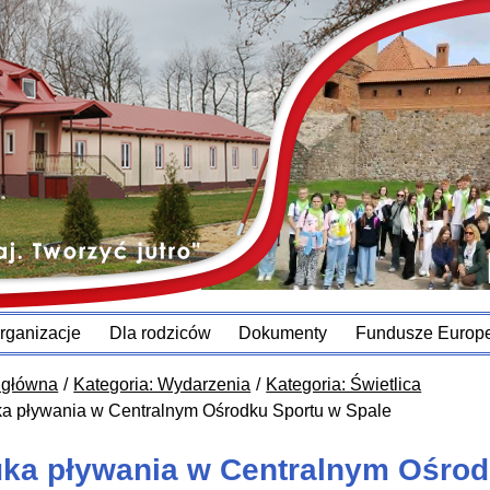
rganizacje
Dla rodziców
Dokumenty
Fundusze Europe
 główna
Kategoria: Wydarzenia
Kategoria: Świetlica
a pływania w Centralnym Ośrodku Sportu w Spale
ka pływania w Centralnym Ośrod