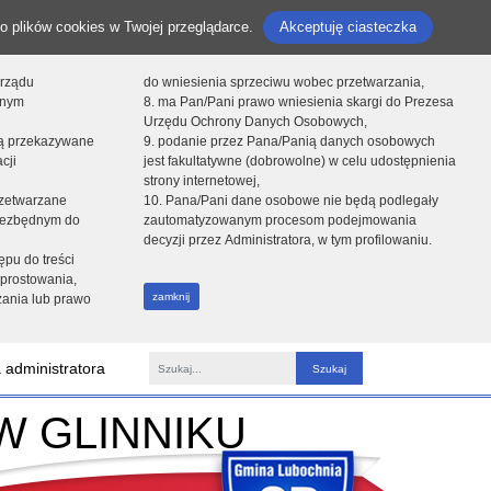
o plików cookies w Twojej przeglądarce.
Akceptuję ciasteczka
orządu
do wniesienia sprzeciwu wobec przetwarzania,
onym
8. ma Pan/Pani prawo wniesienia skargi do Prezesa
Urzędu Ochrony Danych Osobowych,
dą przekazywane
9. podanie przez Pana/Panią danych osobowych
cji
jest fakultatywne (dobrowolne) w celu udostępnienia
strony internetowej,
zetwarzane
10. Pana/Pani dane osobowe nie będą podlegały
niezbędnym do
zautomatyzowanym procesom podejmowania
decyzji przez Administratora, w tym profilowaniu.
ępu do treści
prostowania,
zamknij
zania lub prawo
 administratora
Fraza
W GLINNIKU