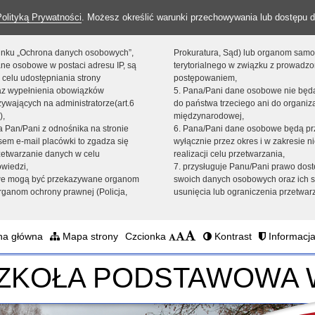
Polityką Prywatności
. Możesz określić warunki przechowywania lub dostępu d
 linku „Ochrona danych osobowych”,
Prokuratura, Sąd) lub organom sam
ne osobowe w postaci adresu IP, są
terytorialnego w związku z prowadz
 celu udostępniania strony
postępowaniem,
raz wypełnienia obowiązków
5. Pana/Pani dane osobowe nie bę
ywających na administratorze(art.6
do państwa trzeciego ani do organiza
),
międzynarodowej,
sta Pan/Pani z odnośnika na stronie
6. Pana/Pani dane osobowe będą pr
em e-mail placówki to zgadza się
wyłącznie przez okres i w zakresie 
zetwarzanie danych w celu
realizacji celu przetwarzania,
owiedzi,
7. przysługuje Panu/Pani prawo dost
we mogą być przekazywane organom
swoich danych osobowych oraz ich s
ganom ochrony prawnej (Policja,
usunięcia lub ograniczenia przetwar
na główna
Mapa strony
Czcionka
Kontrast
Informacja
SZKOŁA PODSTAWOWA 