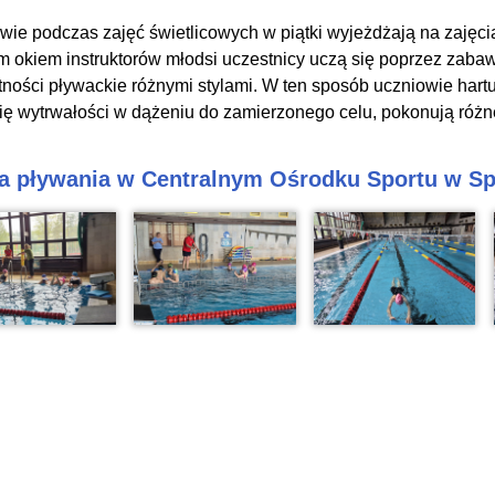
wie podczas zajęć świetlicowych w piątki wyjeżdżają na zaję
m okiem instruktorów młodsi uczestnicy uczą się poprzez zaba
tności pływackie różnymi stylami. W ten sposób uczniowie hartuj
ię wytrwałości w dążeniu do zamierzonego celu, pokonują różn
a pływania w Centralnym Ośrodku Sportu w Sp