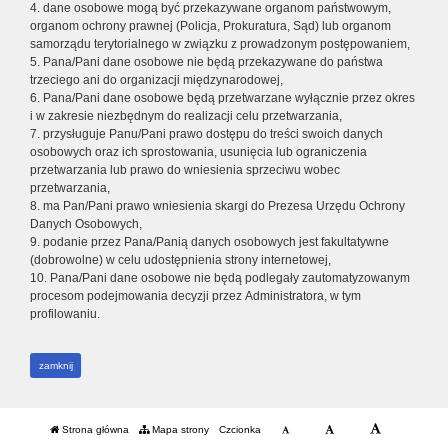
4. dane osobowe mogą być przekazywane organom państwowym,
organom ochrony prawnej (Policja, Prokuratura, Sąd) lub organom
samorządu terytorialnego w związku z prowadzonym postępowaniem,
5. Pana/Pani dane osobowe nie będą przekazywane do państwa
trzeciego ani do organizacji międzynarodowej,
6. Pana/Pani dane osobowe będą przetwarzane wyłącznie przez okres
i w zakresie niezbędnym do realizacji celu przetwarzania,
7. przysługuje Panu/Pani prawo dostępu do treści swoich danych
osobowych oraz ich sprostowania, usunięcia lub ograniczenia
przetwarzania lub prawo do wniesienia sprzeciwu wobec
przetwarzania,
8. ma Pan/Pani prawo wniesienia skargi do Prezesa Urzędu Ochrony
Danych Osobowych,
9. podanie przez Pana/Panią danych osobowych jest fakultatywne
(dobrowolne) w celu udostępnienia strony internetowej,
10. Pana/Pani dane osobowe nie będą podlegały zautomatyzowanym
procesom podejmowania decyzji przez Administratora, w tym
profilowaniu.
zamknij
Strona główna
Mapa strony
Czcionka