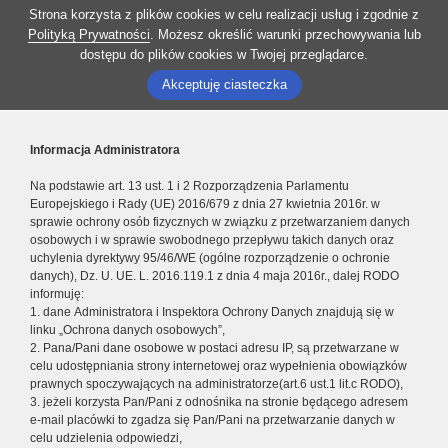
Strona korzysta z plików cookies w celu realizacji usług i zgodnie z
Polityką Prywatności
. Możesz określić warunki przechowywania lub
dostępu do plików cookies w Twojej przeglądarce.
Akceptuję ciasteczka
Informacja Administratora
Na podstawie art. 13 ust. 1 i 2 Rozporządzenia Parlamentu
Europejskiego i Rady (UE) 2016/679 z dnia 27 kwietnia 2016r. w
sprawie ochrony osób fizycznych w związku z przetwarzaniem danych
osobowych i w sprawie swobodnego przepływu takich danych oraz
uchylenia dyrektywy 95/46/WE (ogólne rozporządzenie o ochronie
danych), Dz. U. UE. L. 2016.119.1 z dnia 4 maja 2016r., dalej RODO
informuję:
1. dane Administratora i Inspektora Ochrony Danych znajdują się w
linku „Ochrona danych osobowych”,
2. Pana/Pani dane osobowe w postaci adresu IP, są przetwarzane w
celu udostępniania strony internetowej oraz wypełnienia obowiązków
prawnych spoczywających na administratorze(art.6 ust.1 lit.c RODO),
3. jeżeli korzysta Pan/Pani z odnośnika na stronie będącego adresem
e-mail placówki to zgadza się Pan/Pani na przetwarzanie danych w
celu udzielenia odpowiedzi,