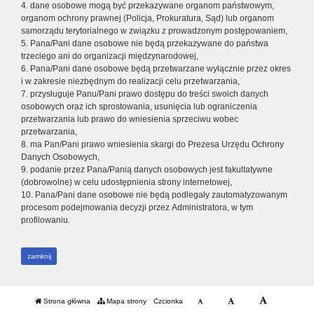
4. dane osobowe mogą być przekazywane organom państwowym,
organom ochrony prawnej (Policja, Prokuratura, Sąd) lub organom
samorządu terytorialnego w związku z prowadzonym postępowaniem,
5. Pana/Pani dane osobowe nie będą przekazywane do państwa
trzeciego ani do organizacji międzynarodowej,
6. Pana/Pani dane osobowe będą przetwarzane wyłącznie przez okres
i w zakresie niezbędnym do realizacji celu przetwarzania,
7. przysługuje Panu/Pani prawo dostępu do treści swoich danych
osobowych oraz ich sprostowania, usunięcia lub ograniczenia
przetwarzania lub prawo do wniesienia sprzeciwu wobec
przetwarzania,
8. ma Pan/Pani prawo wniesienia skargi do Prezesa Urzędu Ochrony
Danych Osobowych,
9. podanie przez Pana/Panią danych osobowych jest fakultatywne
(dobrowolne) w celu udostępnienia strony internetowej,
10. Pana/Pani dane osobowe nie będą podlegały zautomatyzowanym
procesom podejmowania decyzji przez Administratora, w tym
profilowaniu.
zamknij
Strona główna
Mapa strony
Czcionka