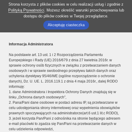
Strona korzysta z plików cookies w celu realizacji usług i zgodnie z
Polityką Prywatności
. Możesz określić warunki przechowywania lub
dostępu do plików cookies w Twojej przeglądarce.
Akceptuję ciasteczka
Informacja Administratora
Na podstawie art. 13 ust. 1 i 2 Rozporządzenia Parlamentu
Europejskiego i Rady (UE) 2016/679 z dnia 27 kwietnia 2016r. w
sprawie ochrony osób fizycznych w związku z przetwarzaniem danych
osobowych i w sprawie swobodnego przepływu takich danych oraz
uchylenia dyrektywy 95/46/WE (ogólne rozporządzenie o ochronie
danych), Dz. U. UE. L. 2016.119.1 z dnia 4 maja 2016r., dalej RODO
informuję:
1. dane Administratora i Inspektora Ochrony Danych znajdują się w
linku „Ochrona danych osobowych”,
2. Pana/Pani dane osobowe w postaci adresu IP, są przetwarzane w
celu udostępniania strony internetowej oraz wypełnienia obowiązków
prawnych spoczywających na administratorze(art.6 ust.1 lit.c RODO),
3. jeżeli korzysta Pan/Pani z odnośnika na stronie będącego adresem
e-mail placówki to zgadza się Pan/Pani na przetwarzanie danych w
celu udzielenia odpowiedzi,