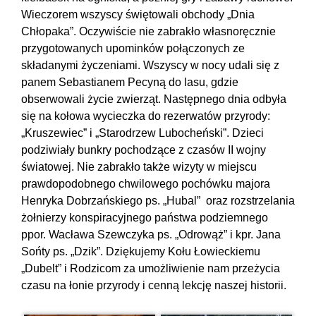
Wieczorem wszyscy świętowali obchody „Dnia
Chłopaka”. Oczywiście nie zabrakło własnoręcznie
przygotowanych upominków połączonych ze
składanymi życzeniami. Wszyscy w nocy udali się z
panem Sebastianem Pecyną do lasu, gdzie
obserwowali życie zwierząt. Następnego dnia odbyła
się na kołowa wycieczka do rezerwatów przyrody:
„Kruszewiec” i „Starodrzew Lubocheński”. Dzieci
podziwiały bunkry pochodzące z czasów II wojny
światowej. Nie zabrakło także wizyty w miejscu
prawdopodobnego chwilowego pochówku majora
Henryka Dobrzańskiego ps. „Hubal” oraz rozstrzelania
żołnierzy konspiracyjnego państwa podziemnego
ppor. Wacława Szewczyka ps. „Odrowąż” i kpr. Jana
Sońty ps. „Dzik”. Dziękujemy Kołu Łowieckiemu
„Dubelt” i Rodzicom za umożliwienie nam przeżycia
czasu na łonie przyrody i cenną lekcję naszej historii.