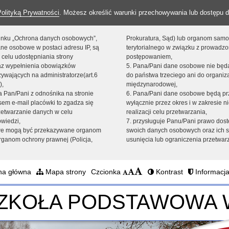
Polityką Prywatności
. Możesz określić warunki przechowywania lub dostępu d
 linku „Ochrona danych osobowych”,
Prokuratura, Sąd) lub organom sam
ne osobowe w postaci adresu IP, są
terytorialnego w związku z prowadz
 celu udostępniania strony
postępowaniem,
raz wypełnienia obowiązków
5. Pana/Pani dane osobowe nie bę
ywających na administratorze(art.6
do państwa trzeciego ani do organiza
),
międzynarodowej,
sta Pan/Pani z odnośnika na stronie
6. Pana/Pani dane osobowe będą pr
em e-mail placówki to zgadza się
wyłącznie przez okres i w zakresie 
zetwarzanie danych w celu
realizacji celu przetwarzania,
owiedzi,
7. przysługuje Panu/Pani prawo dost
we mogą być przekazywane organom
swoich danych osobowych oraz ich s
ganom ochrony prawnej (Policja,
usunięcia lub ograniczenia przetwar
na główna
Mapa strony
Czcionka
Kontrast
Informacja
SZKOŁA PODSTAWOWA 