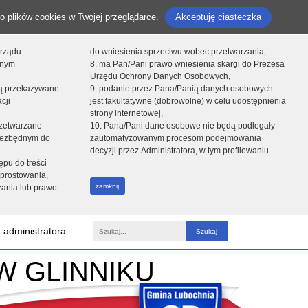
o plików cookies w Twojej przeglądarce.
Akceptuję ciasteczka
orządu
do wniesienia sprzeciwu wobec przetwarzania,
onym
8. ma Pan/Pani prawo wniesienia skargi do Prezesa
Urzędu Ochrony Danych Osobowych,
dą przekazywane
9. podanie przez Pana/Panią danych osobowych
cji
jest fakultatywne (dobrowolne) w celu udostępnienia
strony internetowej,
zetwarzane
10. Pana/Pani dane osobowe nie będą podlegały
niezbędnym do
zautomatyzowanym procesom podejmowania
decyzji przez Administratora, w tym profilowaniu.
ępu do treści
prostowania,
zamknij
zania lub prawo
 administratora
Fraza
W GLINNIKU