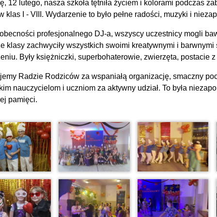
ę, 12 lutego, nasza szkoła tętniła życiem i kolorami podczas 
 klas I - VIII. Wydarzenie to było pełne radości, muzyki i niez
 obecności profesjonalnego DJ-a, wszyscy uczestnicy mogli baw
e klasy zachwyciły wszystkich swoimi kreatywnymi i barwnymi s
niu. Były księżniczki, superbohaterowie, zwierzęta, postacie z 
jemy Radzie Rodziców za wspaniałą organizację, smaczny poc
tkim
nauczycielom i
uczniom za aktywny udział. To była niezap
ej pamięci.