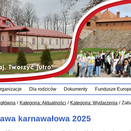
rganizacje
Dla rodziców
Dokumenty
Fundusze Europe
 główna
Kategoria: Aktualności
Kategoria: Wydarzenia
Zab
awa karnawałowa 2025