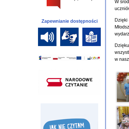
W środ
uczniów
Dzięki
Zapewnianie dostępności
Młodsz
wydarze
Dzięku
wszys
w nasz