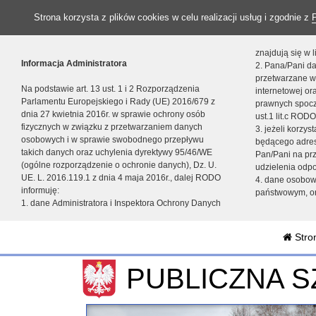
Strona korzysta z plików cookies w celu realizacji usług i zgodnie z
znajdują się w
Informacja Administratora
2. Pana/Pani da
przetwarzane w
Na podstawie art. 13 ust. 1 i 2 Rozporządzenia
internetowej o
Parlamentu Europejskiego i Rady (UE) 2016/679 z
prawnych spocz
dnia 27 kwietnia 2016r. w sprawie ochrony osób
ust.1 lit.c RODO
fizycznych w związku z przetwarzaniem danych
3. jeżeli korzy
osobowych i w sprawie swobodnego przepływu
będącego adres
takich danych oraz uchylenia dyrektywy 95/46/WE
Pan/Pani na pr
(ogólne rozporządzenie o ochronie danych), Dz. U.
udzielenia odp
UE. L. 2016.119.1 z dnia 4 maja 2016r., dalej RODO
4. dane osobo
informuję:
państwowym, or
1. dane Administratora i Inspektora Ochrony Danych
Stro
PUBLICZNA 