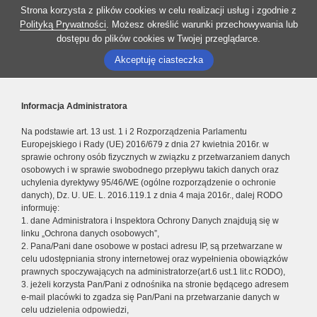
Strona korzysta z plików cookies w celu realizacji usług i zgodnie z
Polityką Prywatności
. Możesz określić warunki przechowywania lub
dostępu do plików cookies w Twojej przeglądarce.
Akceptuję ciasteczka
Informacja Administratora
Na podstawie art. 13 ust. 1 i 2 Rozporządzenia Parlamentu
Europejskiego i Rady (UE) 2016/679 z dnia 27 kwietnia 2016r. w
sprawie ochrony osób fizycznych w związku z przetwarzaniem danych
osobowych i w sprawie swobodnego przepływu takich danych oraz
uchylenia dyrektywy 95/46/WE (ogólne rozporządzenie o ochronie
danych), Dz. U. UE. L. 2016.119.1 z dnia 4 maja 2016r., dalej RODO
informuję:
1. dane Administratora i Inspektora Ochrony Danych znajdują się w
linku „Ochrona danych osobowych”,
2. Pana/Pani dane osobowe w postaci adresu IP, są przetwarzane w
celu udostępniania strony internetowej oraz wypełnienia obowiązków
prawnych spoczywających na administratorze(art.6 ust.1 lit.c RODO),
3. jeżeli korzysta Pan/Pani z odnośnika na stronie będącego adresem
e-mail placówki to zgadza się Pan/Pani na przetwarzanie danych w
celu udzielenia odpowiedzi,