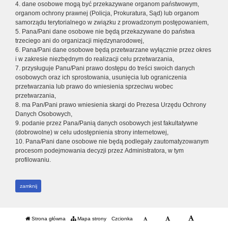
4. dane osobowe mogą być przekazywane organom państwowym,
organom ochrony prawnej (Policja, Prokuratura, Sąd) lub organom
samorządu terytorialnego w związku z prowadzonym postępowaniem,
5. Pana/Pani dane osobowe nie będą przekazywane do państwa
trzeciego ani do organizacji międzynarodowej,
6. Pana/Pani dane osobowe będą przetwarzane wyłącznie przez okres
i w zakresie niezbędnym do realizacji celu przetwarzania,
7. przysługuje Panu/Pani prawo dostępu do treści swoich danych
osobowych oraz ich sprostowania, usunięcia lub ograniczenia
przetwarzania lub prawo do wniesienia sprzeciwu wobec
przetwarzania,
8. ma Pan/Pani prawo wniesienia skargi do Prezesa Urzędu Ochrony
Danych Osobowych,
9. podanie przez Pana/Panią danych osobowych jest fakultatywne
(dobrowolne) w celu udostępnienia strony internetowej,
10. Pana/Pani dane osobowe nie będą podlegały zautomatyzowanym
procesom podejmowania decyzji przez Administratora, w tym
profilowaniu.
zamknij
Strona główna
Mapa strony
Czcionka