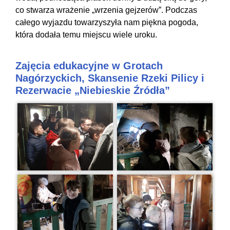
co stwarza wrażenie „wrzenia gejzerów”. Podczas
całego wyjazdu towarzyszyła nam piękna pogoda,
która dodała temu miejscu wiele uroku.
Zajęcia edukacyjne w Grotach
Nagórzyckich, Skansenie Rzeki Pilicy i
Rezerwacie „Niebieskie Źródła”