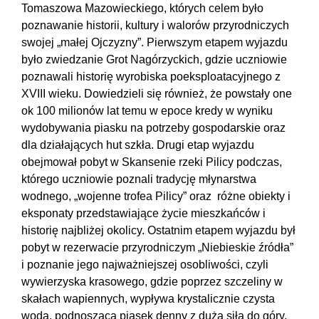
Tomaszowa Mazowieckiego, których celem było
poznawanie historii, kultury i walorów przyrodniczych
swojej „małej Ojczyzny”. Pierwszym etapem wyjazdu
było zwiedzanie Grot Nagórzyckich, gdzie uczniowie
poznawali historię wyrobiska poeksploatacyjnego z
XVIII wieku. Dowiedzieli się również, że powstały one
ok 100 milionów lat temu w epoce kredy w wyniku
wydobywania piasku na potrzeby gospodarskie oraz
dla działających hut szkła. Drugi etap wyjazdu
obejmował pobyt w Skansenie rzeki Pilicy podczas,
którego uczniowie poznali tradycję młynarstwa
wodnego, „wojenne trofea Pilicy” oraz różne obiekty i
eksponaty przedstawiające życie mieszkańców i
historię najbliżej okolicy. Ostatnim etapem wyjazdu był
pobyt w rezerwacie przyrodniczym „Niebieskie źródła”
i poznanie jego najważniejszej osobliwości, czyli
wywierzyska krasowego, gdzie poprzez szczeliny w
skałach wapiennych, wypływa krystalicznie czysta
woda, podnosząca piasek denny z dużą siłą do góry,