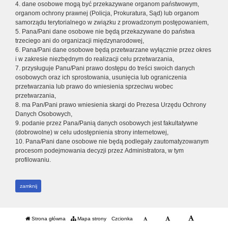
4. dane osobowe mogą być przekazywane organom państwowym,
organom ochrony prawnej (Policja, Prokuratura, Sąd) lub organom
samorządu terytorialnego w związku z prowadzonym postępowaniem,
5. Pana/Pani dane osobowe nie będą przekazywane do państwa
trzeciego ani do organizacji międzynarodowej,
6. Pana/Pani dane osobowe będą przetwarzane wyłącznie przez okres
i w zakresie niezbędnym do realizacji celu przetwarzania,
7. przysługuje Panu/Pani prawo dostępu do treści swoich danych
osobowych oraz ich sprostowania, usunięcia lub ograniczenia
przetwarzania lub prawo do wniesienia sprzeciwu wobec
przetwarzania,
8. ma Pan/Pani prawo wniesienia skargi do Prezesa Urzędu Ochrony
Danych Osobowych,
9. podanie przez Pana/Panią danych osobowych jest fakultatywne
(dobrowolne) w celu udostępnienia strony internetowej,
10. Pana/Pani dane osobowe nie będą podlegały zautomatyzowanym
procesom podejmowania decyzji przez Administratora, w tym
profilowaniu.
zamknij
Strona główna
Mapa strony
Czcionka