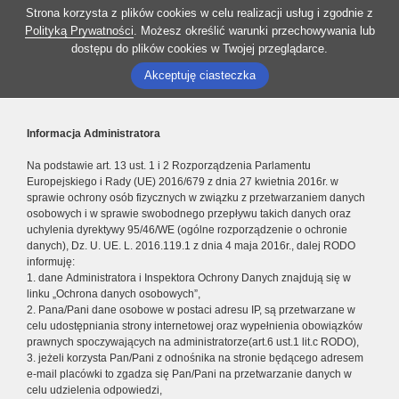
Strona korzysta z plików cookies w celu realizacji usług i zgodnie z
Polityką Prywatności
. Możesz określić warunki przechowywania lub
dostępu do plików cookies w Twojej przeglądarce.
Akceptuję ciasteczka
Informacja Administratora
Na podstawie art. 13 ust. 1 i 2 Rozporządzenia Parlamentu
Europejskiego i Rady (UE) 2016/679 z dnia 27 kwietnia 2016r. w
sprawie ochrony osób fizycznych w związku z przetwarzaniem danych
osobowych i w sprawie swobodnego przepływu takich danych oraz
uchylenia dyrektywy 95/46/WE (ogólne rozporządzenie o ochronie
danych), Dz. U. UE. L. 2016.119.1 z dnia 4 maja 2016r., dalej RODO
informuję:
1. dane Administratora i Inspektora Ochrony Danych znajdują się w
linku „Ochrona danych osobowych”,
2. Pana/Pani dane osobowe w postaci adresu IP, są przetwarzane w
celu udostępniania strony internetowej oraz wypełnienia obowiązków
prawnych spoczywających na administratorze(art.6 ust.1 lit.c RODO),
3. jeżeli korzysta Pan/Pani z odnośnika na stronie będącego adresem
e-mail placówki to zgadza się Pan/Pani na przetwarzanie danych w
celu udzielenia odpowiedzi,