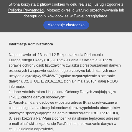
Strona korzysta z plików cookies w celu realizacji usług i zgodnie z
Polityką Prywatności
. Możesz określić warunki przechowywania lub
dostępu do plików cookies w Twojej przeglądarce.
Akceptuję ciasteczka
Informacja Administratora
Na podstawie art. 13 ust. 1 i 2 Rozporządzenia Parlamentu
Europejskiego i Rady (UE) 2016/679 z dnia 27 kwietnia 2016r. w
sprawie ochrony osób fizycznych w związku z przetwarzaniem danych
osobowych i w sprawie swobodnego przepływu takich danych oraz
uchylenia dyrektywy 95/46/WE (ogólne rozporządzenie o ochronie
danych), Dz. U. UE. L. 2016.119.1 z dnia 4 maja 2016r., dalej RODO
informuję:
1. dane Administratora i Inspektora Ochrony Danych znajdują się w
linku „Ochrona danych osobowych”,
2. Pana/Pani dane osobowe w postaci adresu IP, są przetwarzane w
celu udostępniania strony internetowej oraz wypełnienia obowiązków
prawnych spoczywających na administratorze(art.6 ust.1 lit.c RODO),
3. jeżeli korzysta Pan/Pani z odnośnika na stronie będącego adresem
e-mail placówki to zgadza się Pan/Pani na przetwarzanie danych w
celu udzielenia odpowiedzi,