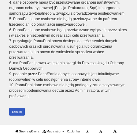
4. dane osobowe mogą być przekazywane organom państwowym,
organom ochrony prawnej (Policja, Prokuratura, Sąd) lub organom
samorządu terytorialnego w związku z prowadzonym postępowaniem,
5. Pana/Pani dane osobowe nie będą przekazywane do państwa
trzeciego ani do organizacji międzynarodowej,
6. Pana/Pani dane osobowe będą przetwarzane wyłącznie przez okres
i w zakresie niezbędnym do realizacji celu przetwarzania,
7. przysługuje Panu/Pani prawo dostępu do treści swoich danych
osobowych oraz ich sprostowania, usunięcia lub ograniczenia
przetwarzania lub prawo do wniesienia sprzeciwu wobec
przetwarzania,
8. ma Pan/Pani prawo wniesienia skargi do Prezesa Urzędu Ochrony
Danych Osobowych,
9. podanie przez Pana/Panią danych osobowych jest fakultatywne
(dobrowolne) w celu udostępnienia strony internetowej,
10. Pana/Pani dane osobowe nie będą podlegały zautomatyzowanym
procesom podejmowania decyzji przez Administratora, w tym
profilowaniu.
zamknij
Strona główna
Mapa strony
Czcionka